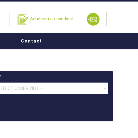
..
Adhésion au syndicat
Contact
E