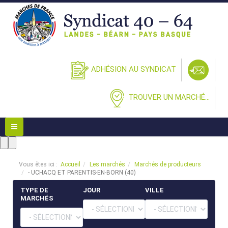
ADHÉSION AU SYNDICAT
TROUVER UN MARCHÉ...
Vous êtes ici :
Accueil
Les marchés
Marchés de producteurs
- UCHACQ ET PARENTIS-EN-BORN (40)
TYPE DE
JOUR
VILLE
MARCHÉS