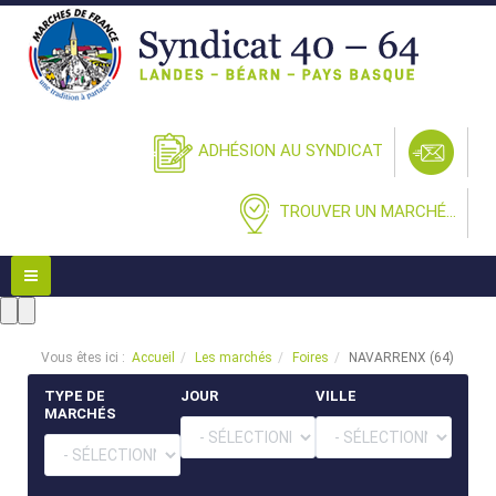
ADHÉSION AU SYNDICAT
TROUVER UN MARCHÉ...
Vous êtes ici :
Accueil
Les marchés
Foires
NAVARRENX (64)
TYPE DE
JOUR
VILLE
MARCHÉS